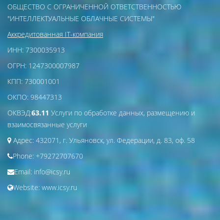
ОБЩЕСТВО С ОГРАНИЧЕННОЙ ОТВЕТСТВЕННОСТЬЮ
"ИНТЕЛЛЕКТУАЛЬНЫЕ ОБЛАЧНЫЕ СИСТЕМЫ"
Аккредитованная IT-компания
ИНН:
7300035913
ОГРН:
1247300007987
КПП:
730001001
ОКПО:
98447313
ОКВЭД:
63.11
Услуги по обработке данных, размещению и
взаимосвязанные услуги
Адрес:
432071, г. Ульяновск, ул. Федерации, д. 83, оф. 58
Phone:
+79272707670
Email:
info@icsy.ru
Website:
www.icsy.ru