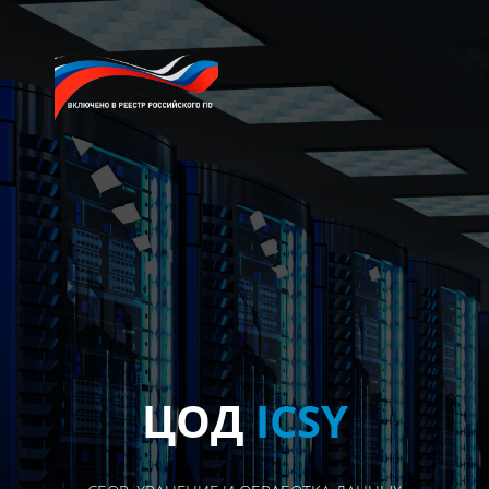
ЦОД
ICSY